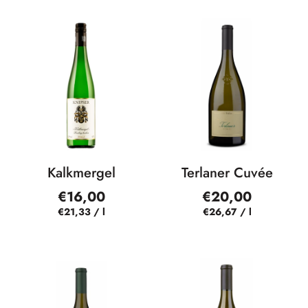
Kalkmergel
Terlaner Cuvée
€16,00
€20,00
€21,33
/
l
€26,67
/
l