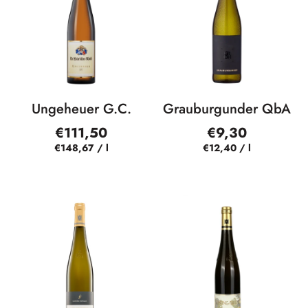
Ungeheuer G.C.
Grauburgunder QbA
€111,50
€9,30
€148,67
/
l
€12,40
/
l