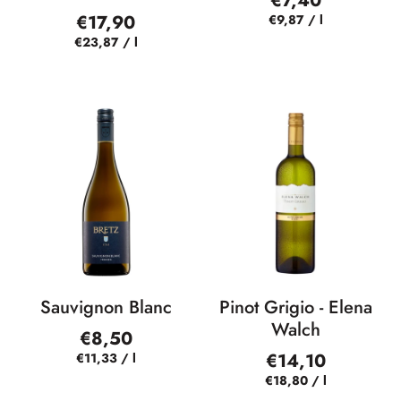
€7,40
€17,90
€9,87
/
l
€23,87
/
l
Sauvignon Blanc
Pinot Grigio - Elena
Walch
€8,50
€14,10
€11,33
/
l
€18,80
/
l