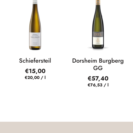
Schiefersteil
Dorsheim Burgberg
GG
€15,00
€57,40
€20,00
/
l
€76,53
/
l