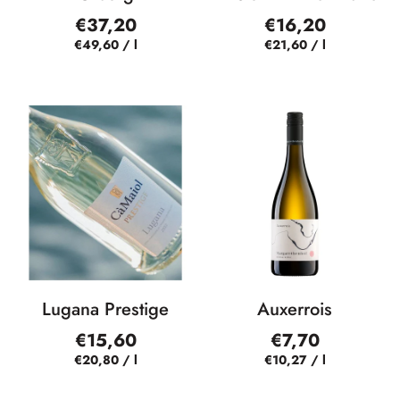
€37,20
€16,20
€49,60
/
l
€21,60
/
l
Lugana Prestige
Auxerrois
€15,60
€7,70
€20,80
/
l
€10,27
/
l