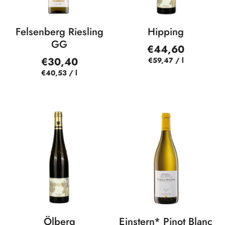
Felsenberg Riesling
Hipping
GG
€44,60
€30,40
€59,47
/
l
€40,53
/
l
Ölberg
Einstern* Pinot Blanc