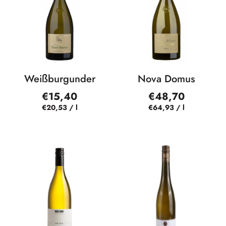
Weißburgunder
Nova Domus
€15,40
€48,70
€20,53
/
l
€64,93
/
l