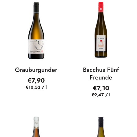
Grauburgunder
Bacchus Fünf
Freunde
€7,90
€7,10
€10,53
/
l
€9,47
/
l