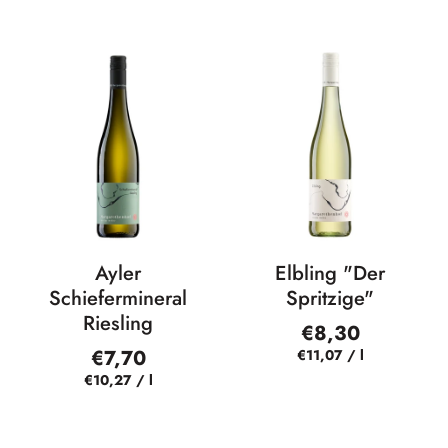
Ayler
Elbling "Der
Schiefermineral
Spritzige"
Riesling
€8,30
€7,70
€11,07
/
l
€10,27
/
l