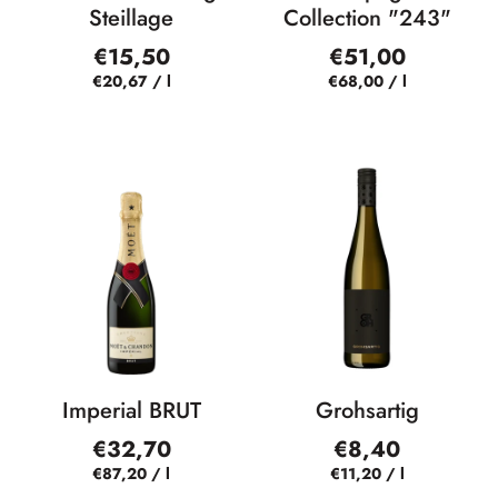
Steillage
Collection "243"
€15,50
€51,00
€20,67
/
l
€68,00
/
l
Imperial BRUT
Grohsartig
€32,70
€8,40
€87,20
/
l
€11,20
/
l